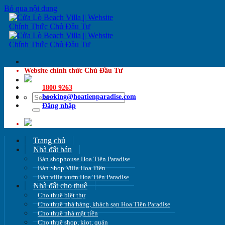
Bỏ qua nội dung
Website chính thức Chủ Đầu Tư
1800 9263
booking@hoatienparadise.com
Đăng nhập
Trang chủ
Nhà đất bán
Bán shophouse Hoa Tiên Paradise
Bán Shop Villa Hoa Tiên
Bán villa vườn Hoa Tiên Paradise
Nhà đất cho thuê
Cho thuê biệt thự
Cho thuê nhà hàng, khách sạn Hoa Tiên Paradise
Cho thuê nhà mặt tiền
Cho thuê shop, kiot, quán