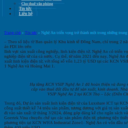
Cho thuê văn phòng
Tin tức
Liên hệ
Trang chủ
»
Tin tức
»
Nghệ An triển vọng trở thành một trong những trung
– Theo số liệu từ Ban quản lý Khu kinh tế Đông Nam, chỉ trong 2 nă
án FDI lớn trên
lĩnh vực sản xuất công nghiệp, linh kiện điện tử. Nghệ An có triển 
nghiệp điện tử của cả nước. Cụ thể, từ năm 2021 đến nay, Nghệ An đ
xuất linh kiện điện tử, với tổng số vốn 1,23 tỷ USD tại các KCN 
1 Nghệ An và Hoàng Mai 1.
Hạ tầng KCN VSIP Nghệ An 1 đã hoàn thiện và đang s
cấp vào thuê đất đầu tư để sản xuất, kinh doanh. Nhà
VSIP Nghệ An 2 tại KCN Thọ – Lộc (Diễn C
Trong đó, Dự án sản xuất linh kiện điện tử của Luxshare ICT tại K
công suất thiết kế 74 triệu sản phẩm, tương đương với giá trị sản xu
đi vào sản xuất từ tháng 3/2024, đóng góp đáng kể cho ngân sách và
Goertek Vina chuyên chế tạo các sản phẩm điện tử, phương tiện thi
phương tiện tại KCN WHA Industrial Zone1- Nghệ An có vốn đầu tư g
thêm 400 triệu USD