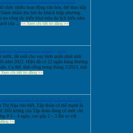
 Xuân Thành- Hoa Tiên Paradise 2025
ổ chức nhiều hoạt động văn hóa, thể thao hấp
Thành nhằm thu hút du khách thập phương.
ra công tác triển khai mùa du lịch biển năm
ạch của ...
<< Xem chi tiết tin đăng >>
Tín Hiệu Tốt Cho Thị Trường BĐS
 nước, lãi suất cho vay bình quân phát sinh
ối năm 2022. Hiện đã có 22 ngân hàng thương
uân. Cụ thể, tính riêng trong tháng 2/2023, mặt
 Xem chi tiết tin đăng >>
nhiều khách du lịch đến Việt Nam để chơi
Thị Nga cho biết, Tập đoàn có thế mạnh là
olf. Đối tượng của Tập đoàn đang có mức chi
g ở 3 – 4 ngày, cao gấp 2 – 3 lần so với
n đăng >>