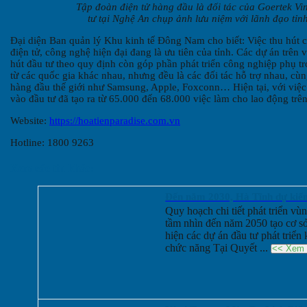
Tập đoàn điện tử hàng đầu là đối tác của Goertek Vi
tư tại Nghệ An chụp ảnh lưu niệm với lãnh đạo tỉn
Đại diện Ban quản lý Khu kinh tế Đông Nam cho biết: Việc thu hút c
điện tử, công nghệ hiện đại đang là ưu tiên của tỉnh. Các dự án trên
hút đầu tư theo quy định còn góp phần phát triển công nghiệp phụ t
từ các quốc gia khác nhau, nhưng đều là các đối tác hỗ trợ nhau, cùn
hàng đầu thế giới như Samsung, Apple, Foxconn… Hiện tại, với việc
vào đầu tư đã tạo ra từ 65.000 đến 68.000 việc làm cho lao động trên
Website:
https://hoatienparadise.com.vn
Hotline: 1800 9263
Xem các tin khác:
Đến năm 2030, Hà Tĩnh dự kiến 
Quy hoạch chi tiết phát triển v
tầm nhìn đến năm 2050 tạo cơ sở 
hiện các dự án đầu tư phát triển
chức năng Tại Quyết ...
<< Xem c