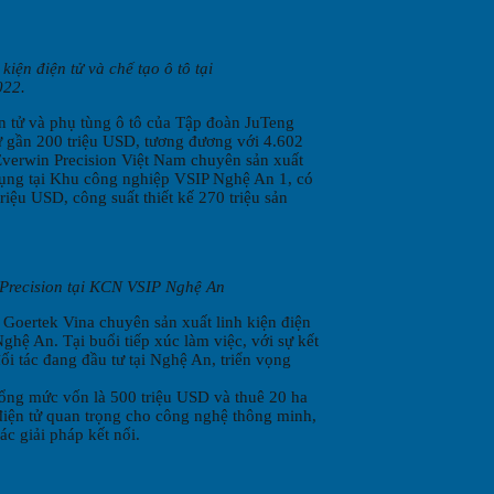
iện điện tử và chế tạo ô tô tại
022.
n tử và phụ tùng ô tô của Tập đoàn JuTeng
 gần 200 triệu USD, tương đương với 4.602
verwin Precision Việt Nam chuyên sản xuất
n dụng tại Khu công nghiệp VSIP Nghệ An 1, có
iệu USD, công suất thiết kế 270 triệu sản
n Precision tại KCN VSIP Nghệ An
a Goertek Vina chuyên sản xuất linh kiện điện
ghệ An. Tại buổi tiếp xúc làm việc, với sự kết
ối tác đang đầu tư tại Nghệ An, triển vọng
tổng mức vốn là 500 triệu USD và thuê 20 ha
điện tử quan trọng cho công nghệ thông minh,
ác giải pháp kết nối.