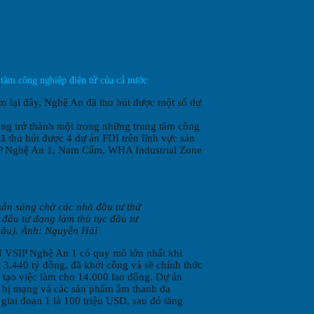
 tâm công nghiệp điện tử của cả nước
m lại đây, Nghệ An đã thu hút được một số dự
vọng trở thành một trong những trung tâm công
ã thu hút được 4 dự án FDI trên lĩnh vực sản
VSIP Nghệ An 1, Nam Cấm, WHA Industrial Zone
ẵn sàng chờ các nhà đầu tư thứ
 đầu tư đang làm thủ tục đầu tư
hâu). Ảnh: Nguyễn Hải
CN VSIP Nghệ An 1 có quy mô lớn nhất khi
ất 3.440 tỷ đồng, đã khởi công và sẽ chính thức
 tạo việc làm cho 14.000 lao động. Dự án
ết bị mạng và các sản phẩm âm thanh đa
iai đoạn 1 là 100 triệu USD, sau đó tăng