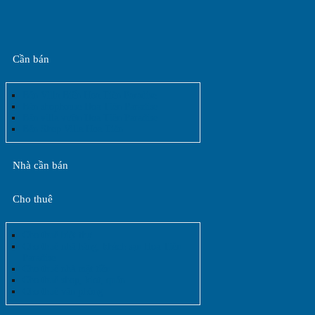
Cần bán
Bán Villa Biển Hoa Tiên Paradise
Bán shophouse Hoa Tiên Paradise
Bán villa vườn Hoa Tiên Paradise
Bán Shop Villa Hoa Tiên
Nhà cần bán
Cho thuê
Cho thuê biệt thự
Cho thuê nhà hàng, khách sạn Hoa Tiên
Paradise
Cho thuê nhà mặt tiền
Cho thuê shop, kiot, quán
Cho thuê văn phòng