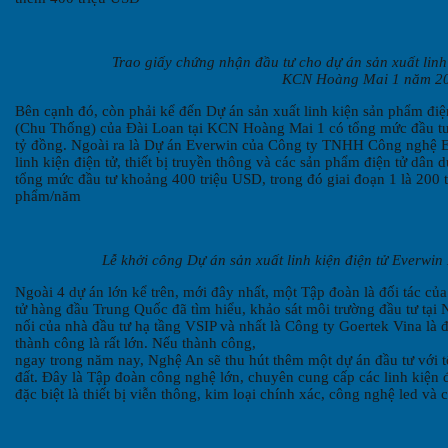
Trao giấy chứng nhận đầu tư cho dự án sản xuất linh k
KCN Hoàng Mai 1 năm 2
Bên cạnh đó, còn phải kể đến Dự án sản xuất linh kiện sản phẩm điệ
(Chu Thống) của Đài Loan tại KCN Hoàng Mai 1 có tổng mức đầu tư
tỷ đồng. Ngoài ra là Dự án Everwin của Công ty TNHH Công nghệ E
linh kiện điện tử, thiết bị truyền thông và các sản phẩm điện tử dâ
tổng mức đầu tư khoảng 400 triệu USD, trong đó giai đoạn 1 là 200 tr
phẩm/năm
Lễ khởi công Dự án sản xuất linh kiện điện tử Everwi
Ngoài 4 dự án lớn kể trên, mới đây nhất, một Tập đoàn là đối tác củ
tử hàng đầu Trung Quốc đã tìm hiểu, khảo sát môi trường đầu tư tại N
nối của nhà đầu tư hạ tầng VSIP và nhất là Công ty Goertek Vina là đ
thành công là rất lớn. Nếu thành công,
ngay trong năm nay, Nghệ An sẽ thu hút thêm một dự án đầu tư với 
đất. Đây là Tập đoàn công nghệ lớn, chuyên cung cấp các linh kiện 
đặc biệt là thiết bị viễn thông, kim loại chính xác, công nghệ led và c