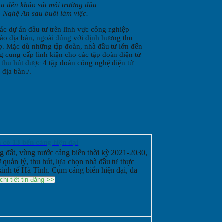
na đến khảo sát môi trường đầu
h Nghệ An sau buổi làm việc.
ác dự án đầu tư trên lĩnh vực công nghiệp
 vào địa bàn, ngoài đúng với định hướng thu
rợ. Mặc dù những tập đoàn, nhà đầu tư lớn đến
g cung cấp linh kiện cho các tập đoàn điện tử
 thu hút được 4 tập đoàn công nghệ điện tử
 địa bàn./.
có 13 bến cảng hiện đại
ùng đất, vùng nước cảng biển thời kỳ 2021-2030,
quản lý, thu hút, lựa chọn nhà đầu tư thực
 kinh tế Hà Tĩnh. Cụm cảng biển hiện đại, đa
hi tiết tin đăng >>