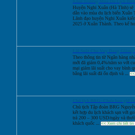
Khai Trương Mùa Du Lịch Biển
Huyện Nghi Xuân (Hà Tĩnh) sẽ t
dẫn vào mùa du lịch biển Xuân 
Lãnh đạo huyện Nghi Xuân kiểm t
2025 ở Xuân Thành. Theo kế ho
Lãi Suất Cho Vay Đang Giảm, 
Theo thông tin từ Ngân hàng nhà
mới đã giảm 0,4%/năm so với cu
mại giảm lãi suất cho vay bình q
bằng lãi suất đã ổn định và ...
<<
Chủ tịch BRG: Chưa bao giờ có 
golf như hiện nay
Chủ tịch Tập đoàn BRG Nguyễn 
kết hợp du lịch khách sạn với g
trả 200 – 300 USD/ngày và thườn
khách quốc ...
<< Xem chi tiết ti