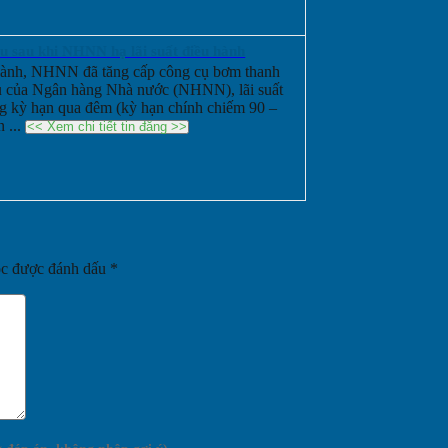
âu sau khi NHNN hạ lãi suất điều hành
u hành, NHNN đã tăng cấp công cụ bơm thanh
ệu của Ngân hàng Nhà nước (NHNN), lãi suất
ng kỳ hạn qua đêm (kỳ hạn chính chiếm 90 –
n ...
<< Xem chi tiết tin đăng >>
ộc được đánh dấu
*