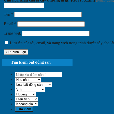
Câu hỏi: Màu của lá cây thường là gì? (Gợi ý: Xxnh)
Tên
*
Email
*
Trang web
Lưu tên của tôi, email, và trang web trong trình duyệt này cho lần
Tìm kiếm bất động sản