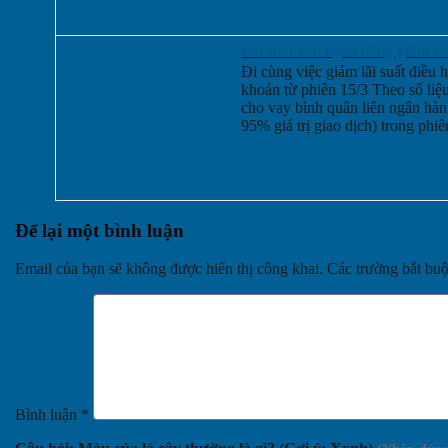
Lãi suất liên ngân hàng giảm s
Đi cùng việc giảm lãi suất điề
khoản từ phiên 15/3 Theo số li
cho vay bình quân liên ngân hà
95% giá trị giao dịch) trong phiê
Để lại một bình luận
Email của bạn sẽ không được hiển thị công khai.
Các trường bắt bu
Bình luận
*