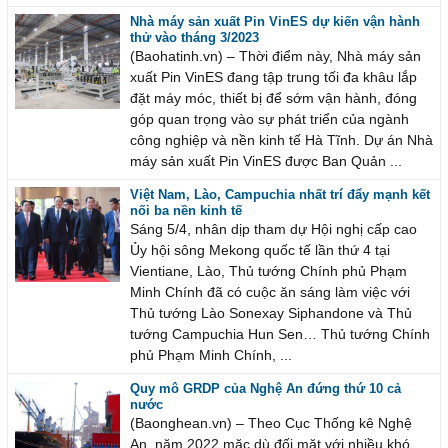
Nhà máy sản xuất Pin VinES dự kiến vận hành
thử vào tháng 3/2023
(Baohatinh.vn) – Thời điểm này, Nhà máy sản
xuất Pin VinES đang tập trung tối đa khâu lắp
đặt máy móc, thiết bị để sớm vận hành, đóng
góp quan trọng vào sự phát triển của ngành
công nghiệp và nền kinh tế Hà Tĩnh. Dự án Nhà
máy sản xuất Pin VinES được Ban Quản ...
Việt Nam, Lào, Campuchia nhất trí đẩy mạnh kết
nối ba nền kinh tế
Sáng 5/4, nhân dịp tham dự Hội nghị cấp cao
Ủy hội sông Mekong quốc tế lần thứ 4 tại
Vientiane, Lào, Thủ tướng Chính phủ Phạm
Minh Chính đã có cuộc ăn sáng làm việc với
Thủ tướng Lào Sonexay Siphandone và Thủ
tướng Campuchia Hun Sen… Thủ tướng Chính
phủ Phạm Minh Chính, ...
Quy mô GRDP của Nghệ An đứng thứ 10 cả
nước
(Baonghean.vn) – Theo Cục Thống kê Nghệ
An, năm 2022 mặc dù đối mặt với nhiều khó