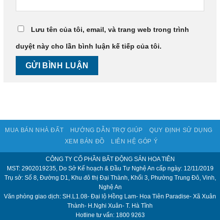
Lưu tên của tôi, email, và trang web trong trình
duyệt này cho lần bình luận kế tiếp của tôi.
MUA BÁN NHÀ ĐẤT
HƯỚNG DẪN TRỢ GIÚP
QUY ĐỊNH SỬ DỤNG
XEM BẢN ĐỒ
LIÊN HỆ GÓP Ý
CÔNG TY CỔ PHẦN BẤT ĐỘNG SẢN HOA TIÊN
MST: 2902019235, Do Sở Kế hoạch & Đầu Tư Nghệ An cấp ngày: 12/11/2019
Trụ sở: Số 8, Đường D1, Khu đô thị Đại Thành, Khối 3, Phường Trung Đô, Vinh,
Nghệ An
Văn phòng giao dịch: SH.L1.08- Đại lộ Hồng Lam- Hoa Tiên Paradise- Xã Xuân
Thành- H.Nghi Xuân- T. Hà Tĩnh
Hotline tư vấn: 1800 9263