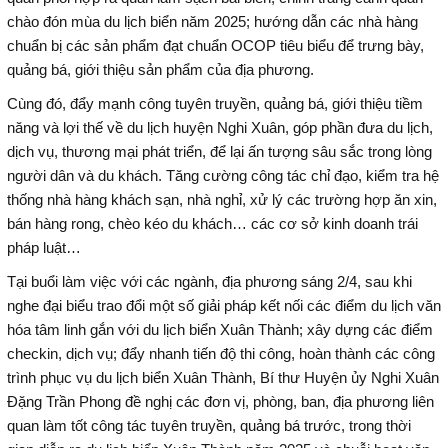
chào đón mùa du lịch biển năm 2025; hướng dẫn các nhà hàng
chuẩn bị các sản phẩm đạt chuẩn OCOP tiêu biểu để trưng bày,
quảng bá, giới thiệu sản phẩm của địa phương.
Cùng đó, đẩy mạnh công tuyên truyền, quảng bá, giới thiệu tiềm
năng và lợi thế về du lịch huyện Nghi Xuân, góp phần đưa du lịch,
dịch vụ, thương mại phát triển, để lại ấn tượng sâu sắc trong lòng
người dân và du khách. Tăng cường công tác chỉ đạo, kiểm tra hệ
thống nhà hàng khách sạn, nhà nghỉ, xử lý các trường hợp ăn xin,
bán hàng rong, chèo kéo du khách… các cơ sở kinh doanh trái
pháp luật…
Tại buổi làm việc với các ngành, địa phương sáng 2/4, sau khi
nghe đại biểu trao đổi một số giải pháp kết nối các điểm du lịch văn
hóa tâm linh gắn với du lịch biển Xuân Thành; xây dựng các điểm
checkin, dịch vụ; đẩy nhanh tiến độ thi công, hoàn thành các công
trình phục vụ du lịch biển Xuân Thành, Bí thư Huyện ủy Nghi Xuân
Đặng Trần Phong đề nghị các đơn vị, phòng, ban, địa phương liên
quan làm tốt công tác tuyên truyền, quảng bá trước, trong thời