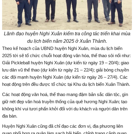
Lãnh đạo huyện Nghi Xuân kiểm tra công tác triển khai mùa
du lịch biển năm 2025 ở Xuân Thành.
Theo kế hoạch của UBND huyện Nghi Xuân, mùa du lịch biển
2025 tới sẽ tổ chức chuỗi hoạt động văn hóa, thể thao sôi nổi như:
Giải Pickleball huyện Nghi Xuân (dự kiến từ ngày 19 – 20/4); giao
lưu dân vũ thể thao (dự kiến từ ngày 21 – 22/4); giải bóng chuyền
các đội mạnh huyện Nghi Xuân (dự kiến từ ngày 26 – 27/4). Các
hoạt động trên đều được tổ chức tại Khu du lịch biển Xuân Thành.
Các hoạt động văn hoá, thể thao mang đậm bản sắc dân tộc, gìn
giữ nét đẹp văn hoá truyền thống của quê hương Nghi Xuân; tạo
không khí vui tươi phấn khởi đối với du khách và người dân trên
địa bàn.
Huyện Nghi Xuân cũng đã chỉ đạo các đơn vị, địa phương liên
quan phối hợp ra quân làm sạch bãi biển, chỉnh trang cảnh quan