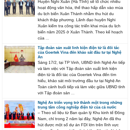
Huyện Nghi Xuân (Hà Tĩnh) sẽ tổ chức nhiều
hoạt động văn hóa, thể thao hấp dẫn vào mùa
du lịch biển Xuân Thành nhằm thu hút du
khách thập phương. Lãnh đạo huyện Nghi
Xuân kiểm tra công tác triển khai mùa du lịch
biển năm 2025 ở Xuân Thành. Theo kế hoạch
của ...
Tập đoàn sản xuất linh kiện điện tử là đối tác
của Goertek Vina đến khảo sát đầu tư tại Nghệ
An
Sáng 17/2, tại TP Vinh, UBND tỉnh Nghệ An tiếp
và làm việc với Tập đoàn sản xuất linh kiện
điện tử là đối tác của Goertek Vina đến tìm
hiểu, khảo sát môi trường đầu tư tại Nghệ An
Toàn cảnh buổi tiếp và làm việc giữa UBND tỉnh
với Tập đoàn sản ...
Nghệ An triển vọng trở thành một trong những
trung tâm công nghiệp điện tử của cả nước
– Theo số liệu từ Ban quản lý Khu kinh tế Đông
Nam, chỉ trong 2 năm lại đây, Nghệ An đã thu
hút được một số dự án FDI lớn trên lĩnh vực