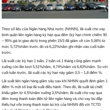
Theo số liệu của Ngân hàng Nhà nước (NHNN), lãi suất cho vay
bình quân liên ngân hàng kỳ hạn qua đêm (kỳ hạn chính chiếm 90
– 95% giá trị giao dịch) trong phiên 15/3 đã giảm về còn 5,06% từ
mức 5,72%/năm trước đó và 6,22%/năm ghi nhận vào cuối tuần
trước.
Lãi suất các kỳ hạn 1 tuần, 2 tuần và 1 tháng cũng giảm mạnh
xuống còn lần lượt 5,51%/năm, 4,74%/năm và 6,83%/năm. So với
cuối tuần trước, lãi suất các kỳ hạn này giảm 0,5 – 1,8 điểm %.
Lãi suất liên ngân hàng giảm sâu sau khi NHNN quyết định giảm 1
điểm % một số loại lãi suất điều hành. Theo đó, lãi suất tái chiết
khấu giảm từ 4,5%/năm xuống 3,5%/năm; lãi suất cho vay qua
đêm trong thanh toán điện tử liên ngân hàng và cho vay bù đắp
thiếu hụt vốn trong thanh toán bù trừ của NHNN đối với TCTD