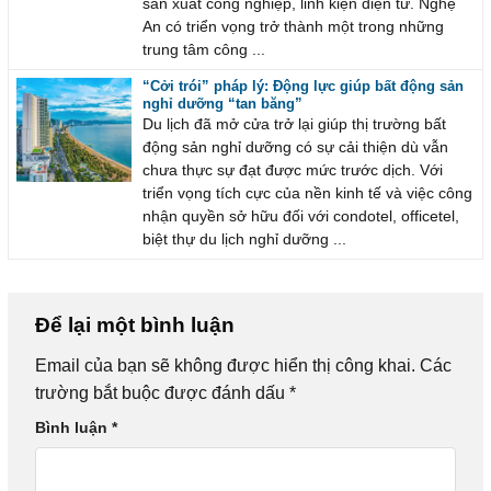
sản xuất công nghiệp, linh kiện điện tử. Nghệ
An có triển vọng trở thành một trong những
trung tâm công ...
“Cởi trói” pháp lý: Động lực giúp bất động sản
nghỉ dưỡng “tan băng”
Du lịch đã mở cửa trở lại giúp thị trường bất
động sản nghỉ dưỡng có sự cải thiện dù vẫn
chưa thực sự đạt được mức trước dịch. Với
triển vọng tích cực của nền kinh tế và việc công
nhận quyền sở hữu đối với condotel, officetel,
biệt thự du lịch nghỉ dưỡng ...
Để lại một bình luận
Email của bạn sẽ không được hiển thị công khai.
Các
trường bắt buộc được đánh dấu
*
Bình luận
*