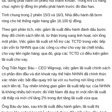
tục dừng phát hành tín phiếu hút thanh khoản. Trong khi có hàng
chục nghìn tỷ đồng tín phiếu phát hành trước đó đáo hạn.
Tính chung trong 2 phiên 15/3 và 16/3, Nhà điều hành đã bơm
ròng cho hệ thống ngân hàng gần 16.100 tỷ đồng.
Theo giới phân tích, việc giảm lãi suất điều hành đánh dấu bước
thay đổi chính sách tiền tệ, từ thận trọng sang linh hoạt, nới lỏng
một phần. Việc giảm lãi suất sẽ hỗ trợ các TCTD trong việc tiếp
cận vốn từ NHNN qua các công cụ như cho vay tái chiết khấu,
cho vay liên ngân hàng; qua đó, giúp các TCTD có điều kiện giảm
lãi suất cho vay.
Ông Trần Ngọc Báu – CEO Wigroup, việc giảm lãi suất chính sách
có phần đón đầu và dứt khoát này thể hiện NHNN đã chính thức
xác nhân việc bắt đầu quay trở lại với xu hướng nới lỏng chính
sách tiền tệ. Tuy nhiên không gian giảm lãi suất tiếp tục của NHNN
là không nhiều bởi trước đó Việt Nam đã duy trì một nền lãi suất
rất thấp và mới chỉ tăng 2% trong đợt tăng lãi suất vừa qua.
Ông Báu dự báo, sau khi lãi suất điều hành giảm, lãi suất thị